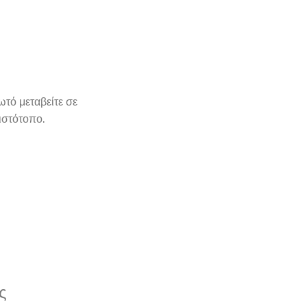
ωτό μεταβείτε σε
ιστότοπο.
ς