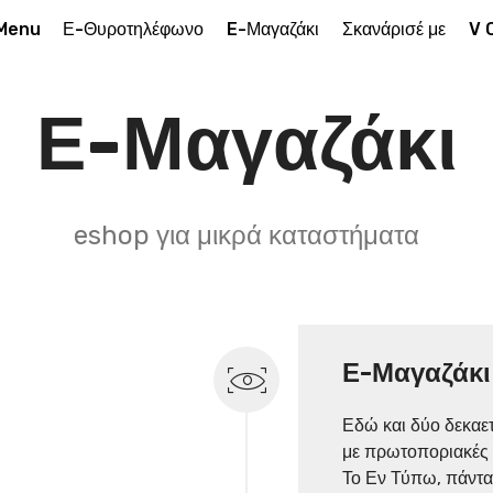
Menu
Ε-Θυροτηλέφωνο
E-Μαγαζάκι
Σκανάρισέ με
V 
Ε-Μαγαζάκι
eshop για μικρά καταστήματα
Ε-Μαγαζάκι
Εδώ και δύο δεκαετ
με πρωτοποριακές 
Το Εν Τύπω, πάντα