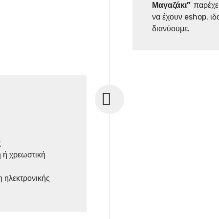
Μαγαζάκι”
παρέχε
να έχουν eshop, ιδ
διανύουμε.
ς
 ή χρεωστική
 ηλεκτρονικής